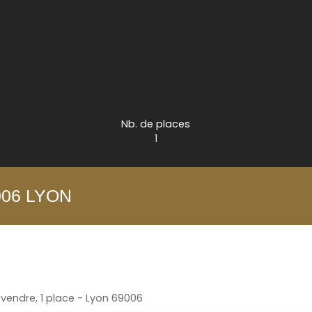
Nb. de places
1
9006 LYON
vendre, 1 place - Lyon 69006