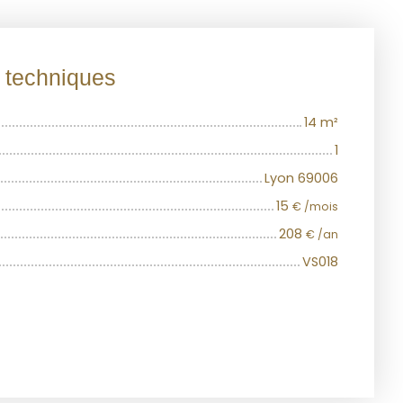
s techniques
14
m²
1
Lyon 69006
15
€ /mois
208
€ /an
VS018