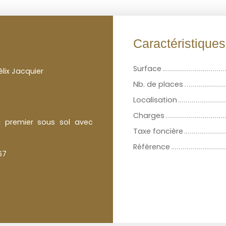
Caractéristique
Surface
élix Jacquier
Nb. de places
Localisation
Charges
u premier sous sol avec
Taxe foncière
Référence
67