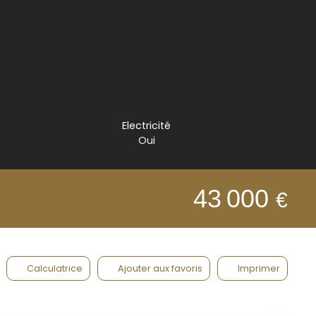
Electricité
Oui
43 000
€
Calculatrice
Ajouter aux favoris
Imprimer