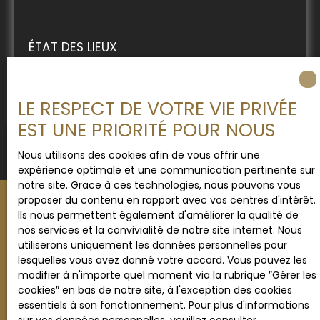
ÉTAT DES LIEUX
Nous réalisons un état des lieux détaillé à l'entrée
et à la sortie des locataires, préservant ainsi la
valeur de votre bien.
LE RESPECT DE VOTRE VIE PRIVÉE
EST UNE PRIORITÉ POUR NOUS
Nous utilisons des cookies afin de vous offrir une
expérience optimale et une communication pertinente sur
notre site. Grace à ces technologies, nous pouvons vous
proposer du contenu en rapport avec vos centres d'intérêt.
Ils nous permettent également d'améliorer la qualité de
nos services et la convivialité de notre site internet. Nous
utiliserons uniquement les données personnelles pour
Vous souhaitez faire gérer votre
lesquelles vous avez donné votre accord. Vous pouvez les
modifier à n'importe quel moment via la rubrique ″Gérer les
bien
en Rhône-Alpes
?
cookies″ en bas de notre site, à l'exception des cookies
Contactez-nous !
essentiels à son fonctionnement. Pour plus d'informations