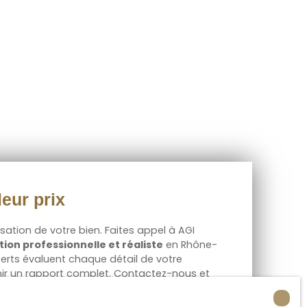
eur prix
risation de votre bien. Faites appel à
AGI
ion professionnelle et réaliste
en Rhône-
perts évaluent chaque détail de votre
nir un rapport complet. Contactez-nous et
u meilleur prix.
AGI Gestion
, votre allié pour