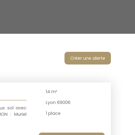
Créer une alerte
14
m²
Lyon 69006
us sol avec
1
place
ON : Muriel