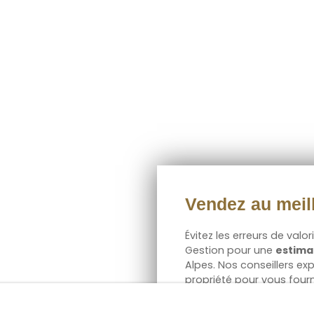
Vendez au meill
Évitez les erreurs de valo
Gestion
pour une
estimat
Alpes. Nos conseillers ex
propriété pour vous four
assurez-vous de vendre a
une estimation fiable.