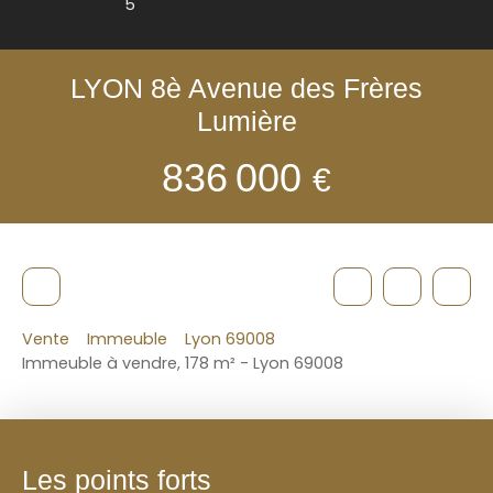
5
LYON 8è Avenue des Frères
Lumière
836 000
€
Vente
Immeuble
Lyon 69008
Immeuble à vendre, 178 m² - Lyon 69008
Les points forts