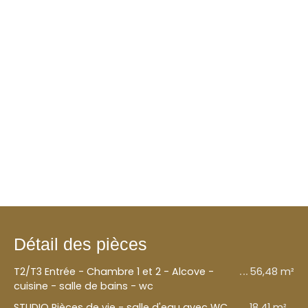
Détail des pièces
T2/T3 Entrée - Chambre 1 et 2 - Alcove -
56,48 m²
cuisine - salle de bains - wc
STUDIO Pièces de vie - salle d'eau avec WC
18,41 m²