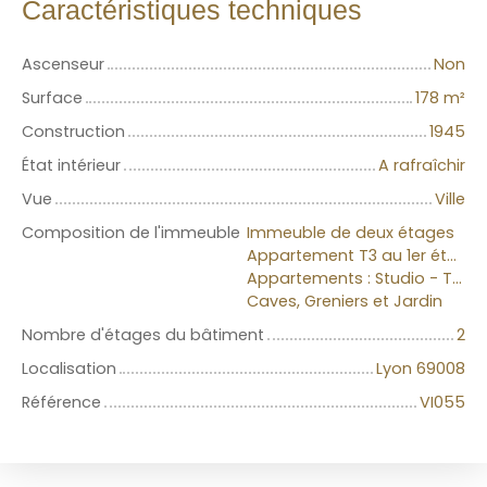
Caractéristiques techniques
Ascenseur
Non
Surface
178
m²
Construction
1945
État intérieur
A rafraîchir
Vue
Ville
Composition de l'immeuble
Immeuble de deux étages
Appartement T3 au 1er étage
Appartements : Studio - T2 et T3 au 2ème et dernier étage.
Caves, Greniers et Jardin
Nombre d'étages du bâtiment
2
Localisation
Lyon 69008
Référence
VI055