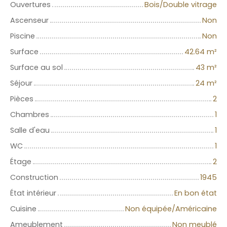
Ouvertures
Bois/Double vitrage
Ascenseur
Non
Piscine
Non
Surface
42.64
m²
Surface au sol
43
m²
Séjour
24
m²
Pièces
2
Chambres
1
Salle d'eau
1
WC
1
Étage
2
Construction
1945
État intérieur
En bon état
Cuisine
Non équipée/Américaine
Ameublement
Non meublé