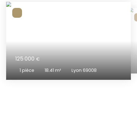
125 000
€
1
pièce
18.41
m²
Lyon 69008