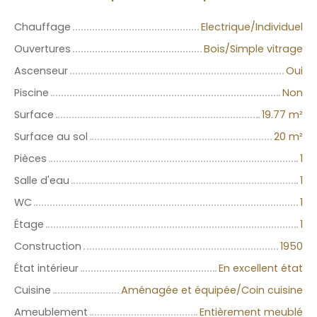
Chauffage
Electrique/Individuel
Ouvertures
Bois/Simple vitrage
Ascenseur
Oui
Piscine
Non
Surface
19.77
m²
Surface au sol
20
m²
Pièces
1
Salle d'eau
1
WC
1
Étage
1
Construction
1950
État intérieur
En excellent état
Cuisine
Aménagée et équipée/Coin cuisine
Ameublement
Entièrement meublé