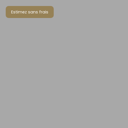
Maison
Estimez sans frais
Localisation
Budget max (€)
Surface min (m²)
Rechercher