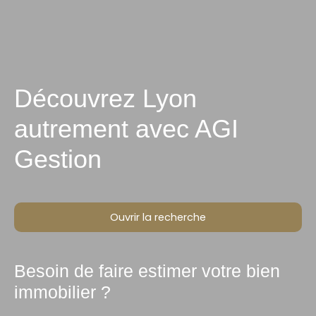
Découvrez Lyon
autrement avec AGI
Gestion
Ouvrir la recherche
Besoin de faire estimer votre bien
Type d'offre
Vente
immobilier ?
Type de bien